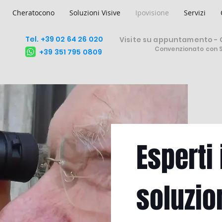
Cheratocono
Soluzioni Visive
Ipovisione
Servizi
Tel. +39 02 64 26 020
Visite su appuntamento - C
Convenzionato con 
+39 351 795 0809
Esperti 
soluzio