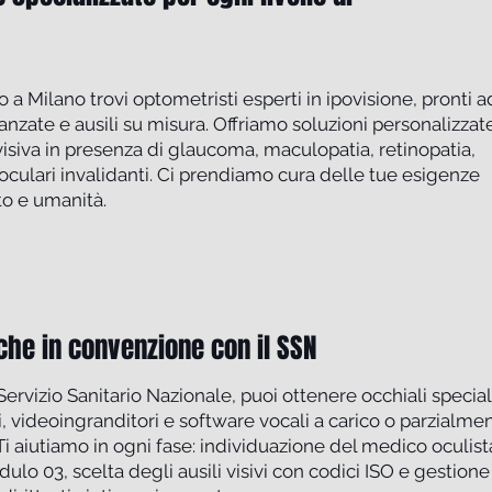
o a Milano trovi optometristi esperti in ipovisione, pronti a
anzate e ausili su misura. Offriamo soluzioni personalizzat
visiva in presenza di glaucoma, maculopatia, retinopatia,
oculari invalidanti. Ci prendiamo cura delle tue esigenze
to e umanità.
nche in convenzione con il SSN
Servizio Sanitario Nazionale, puoi ottenere occhiali special
li, videoingranditori e software vocali a carico o parzialme
Ti aiutiamo in ogni fase: individuazione del medico oculist
dulo 03, scelta degli ausili visivi con codici ISO e gestione