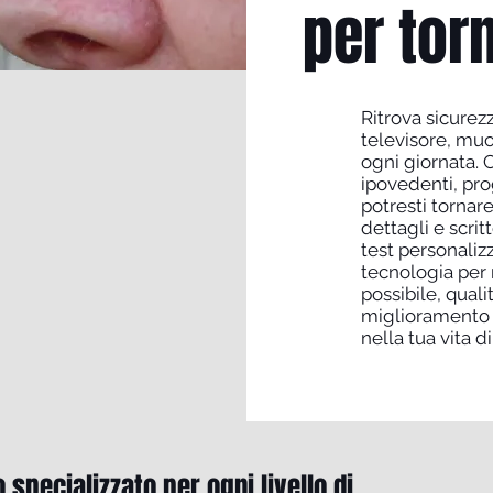
per tor
Ritrova sicurez
televisore, mu
ogni giornata. C
ipovedenti, pro
potresti tornare
dettagli e scri
test personalizz
tecnologia per 
possibile, qualit
miglioramento 
nella tua vita di 
specializzato per ogni livello di