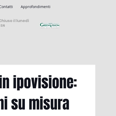
Contatti
Approfondimenti
hiuso il lunedì
SSN
in ipovisione:
ni su misura