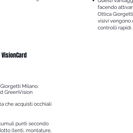
Questi vantaggi
facendo attivar
Ottica Giorgetti
visivi vengono 
controlli rapidi.
 VisionCard
 Giorgetti Milano.
rd GreenVision
a che acquisti occhiali
cumuli punti secondo
otto (lenti, montature,