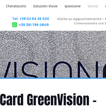
Cheratocono
Soluzioni Visive
Ipovisione
Servizi
Tel. +39 02 64 26 020
Visite su appuntamento - C
Convenzionato con 
+39 351 795 0809
Card GreenVision –