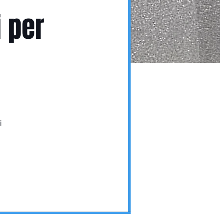
i per
i