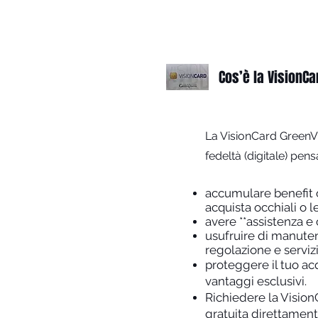
Cos’è la VisionCa
La VisionCard GreenVi
fedeltà (digitale) pens
accumulare benefit 
acquista occhiali o le
avere **assistenza e c
usufruire di manuten
regolazione e serviz
proteggere il tuo ac
vantaggi esclusivi.
Richiedere la Visio
gratuita direttament