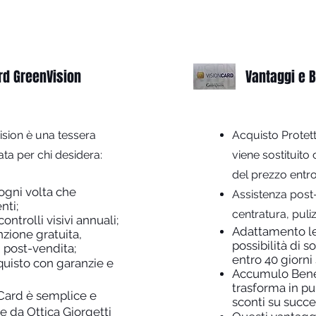
rd GreenVision
Vantaggi e B
sion è una tessera
Acquisto Protett
ata per chi desidera:
viene sostituito
del prezzo entro
ogni volta che
Assistenza post
nti;
centratura, puliz
ontrolli visivi annuali;
Adattamento le
zione gratuita,
possibilità di s
i post-vendita;
entro 40 giorni
quisto con garanzie e
Accumulo Benef
trasforma in pu
nCard è semplice e
sconti su succe
e da Ottica Giorgetti