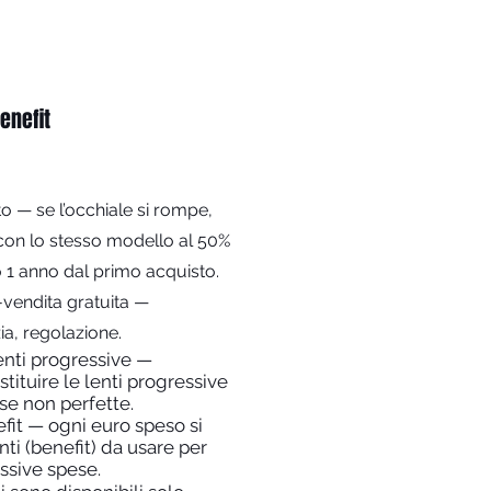
enefit
o — se l’occhiale si rompe,
 con lo stesso modello al 50%
 1 anno dal primo acquisto.
-vendita gratuita —
ia, regolazione.
nti progressive —
ostituire le lenti progressive
 se non perfette.
it — ogni euro speso si
nti (benefit) da usare per
ssive spese.