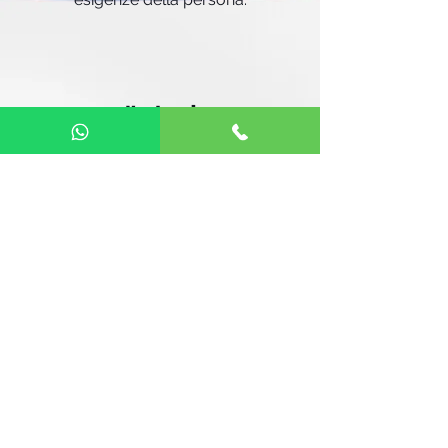
Vantaggi
Miglioramento della leggibilità e
della percezione dei dettagli
Maggiore autonomia nelle attività
quotidiane
Riduzione dell’affaticamento
visivo
Migliore gestione della sensibilità
alla luce
Supporto concreto nella vita
sociale e lavorativa