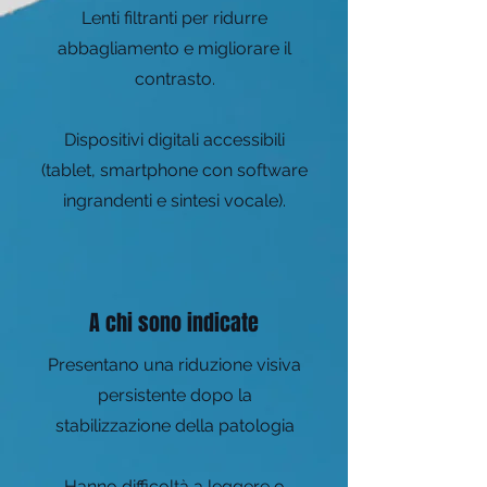
Lenti filtranti per ridurre
abbagliamento e migliorare il
contrasto.
Dispositivi digitali accessibili
(tablet, smartphone con software
ingrandenti e sintesi vocale).
A chi sono indicate
Presentano una riduzione visiva
persistente dopo la
stabilizzazione della patologia
Hanno difficoltà a leggere o