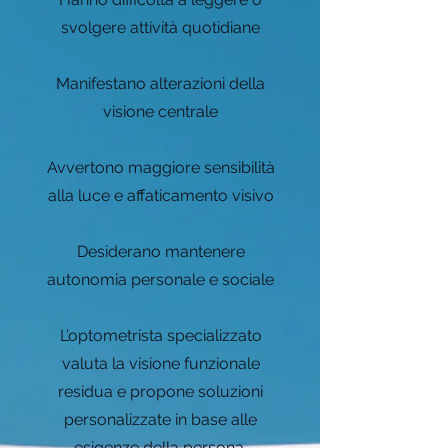
svolgere attività quotidiane
Manifestano alterazioni della
visione centrale
Avvertono maggiore sensibilità
alla luce e affaticamento visivo
Desiderano mantenere
autonomia personale e sociale
L’optometrista specializzato
valuta la visione funzionale
residua e propone soluzioni
personalizzate in base alle
esigenze della persona.