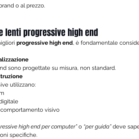
 brand o al prezzo.
 lenti progressive high end
gliori 
progressive high end
, è fondamentale conside
nalizzazione
end sono progettate su misura, non standard.
struzione
ive utilizzano:
rm
digitale
l comportamento visivo
gressive high end per computer”
 o 
“per guida”
 deve sape
oni specifiche.