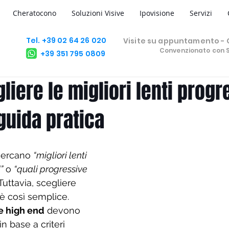
Cheratocono
Soluzioni Visive
Ipovisione
Servizi
Tel. +39 02 64 26 020
Visite su appuntamento - C
Convenzionato con 
+39 351 795 0809
iere le migliori lenti progr
guida pratica
cercano 
“migliori lenti 
”
 o 
“quali progressive 
 Tuttavia, scegliere 
è così semplice.
ve high end
 devono 
n base a criteri 