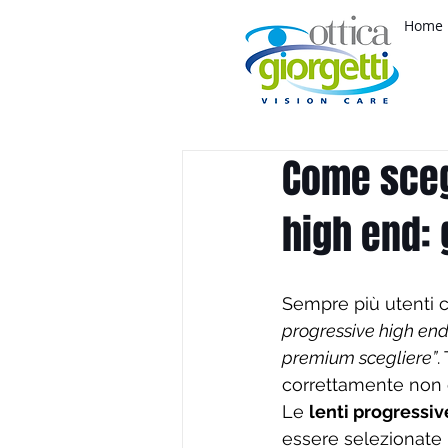
Home
Come scegl
high end: 
Sempre più utenti 
progressive high end
premium scegliere”
.
correttamente non 
Le 
lenti progressi
essere selezionate i