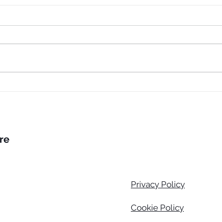
Lenti progressive high-end: cosa
le rende davvero superiori?
are
Privacy Policy
Cookie Policy