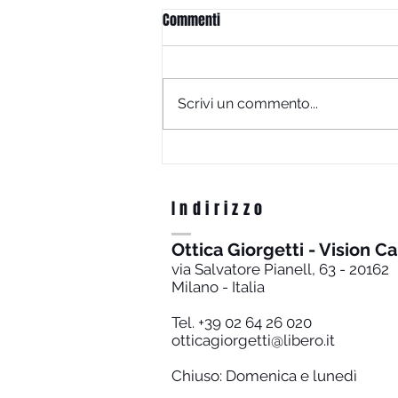
Commenti
Scrivi un commento...
Lenti progressive high end su
misura: tutti i vantaggi nella vita
quotidiana
Indirizzo
Ottica Giorgetti - Vision C
via Salvatore Pianell, 63 - 20162
Milano - Italia
Tel. +39 02 64 26 020
otticagiorgetti@libero.it
Chiuso: Domenica e lunedì