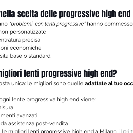
nella scelta delle progressive high end
nno 
“problemi  con lenti progressive”
 hanno commesso q
 non personalizzate
ntratura precisa
uzioni economiche
sita base o standard
migliori lenti progressive high end?
sta unica: le migliori sono quelle 
adattate al tuo oc
 ogni lente progressiva high end viene:
misura
umenti avanzati
a assistenza post-vendita
le migliori lenti progressive high end a Milano, il pr