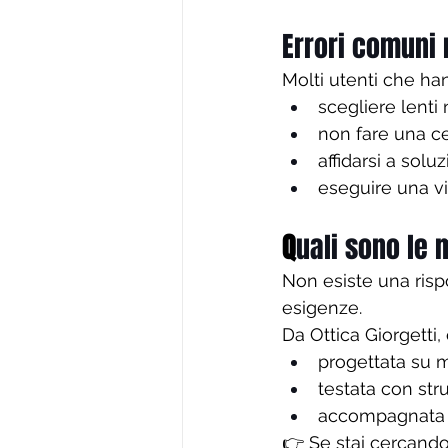
Errori comuni 
Molti utenti che ha
scegliere lenti
non fare una ce
affidarsi a sol
eseguire una vi
Q
uali sono le 
Non esiste una rispo
esigenze.
Da Ottica Giorgetti,
progettata su 
testata con str
accompagnata d
👉 Se stai cercando 