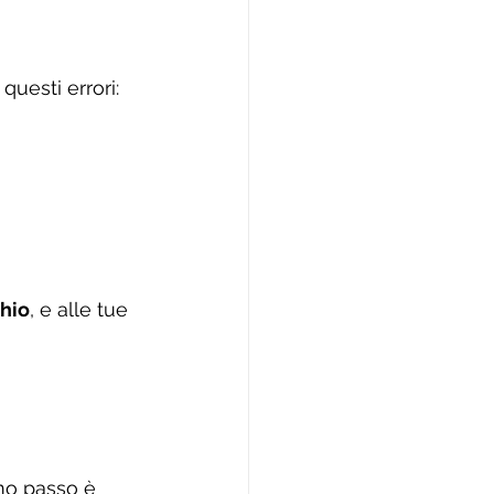
uesti errori:
chio
, e alle tue 
imo passo è 