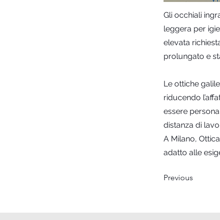
Gli occhiali ing
leggera per igi
elevata richiest
prolungato e sta
Le ottiche gali
riducendo l’affa
essere personali
distanza di lavo
A Milano, Ottica
adatto alle esig
Previous