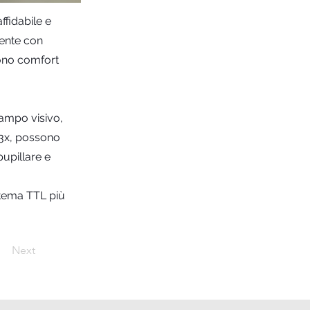
ffidabile e
mente con
cono comfort
campo visivo,
e 3x, possono
pupillare e
istema TTL più
Next