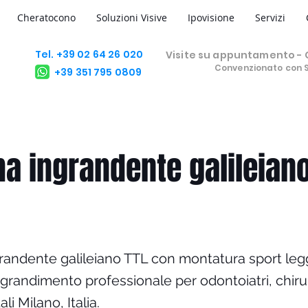
Cheratocono
Soluzioni Visive
Ipovisione
Servizi
Tel. +39 02 64 26 020
Visite su appuntamento - C
Convenzionato con 
+39 351 795 0809
a ingrandente galileiano
randente galileiano TTL con montatura sport leg
ingrandimento professionale per odontoiatri, chiru
ali Milano, Italia.