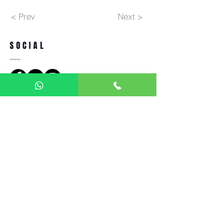
< Prev
Next >
SOCIAL
Indirizzo
Ottica Giorgetti - Vision Care
via Salvatore Pianell,
63 - 20162
Milano - Italia
Tel.
+39 02 64 26 020
otticagiorgetti@libero.it
Chiuso: Domenica e lunedì
Privacy Policy