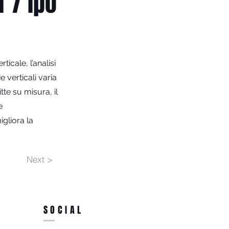
r / ipo
icale, l’analisi
e verticali varia
tte su misura, il
e
gliora la
Next >
SOCIAL