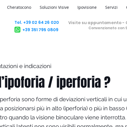
Cheratocono
Soluzioni Visive
Ipovisione
Servizi
Tel. +39 02 64 26 020
Visite su appuntamento - C
Convenzionato con 
+39 351 795 0809
utazioni e indicazioni
l’ipoforia / iperforia ?
l’iperforia sono forme di deviazioni verticali in cui 
 posizionarsi più in alto (iperforia) o più in basso 
altro quando la visione binoculare viene interrotta
erticali latenti non sono visibili normalmente, m