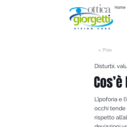
Home
< Prev
Disturbi, val
Cos’è 
L’ipoforia e 
occhi tende a
rispetto all’
deviazioni v