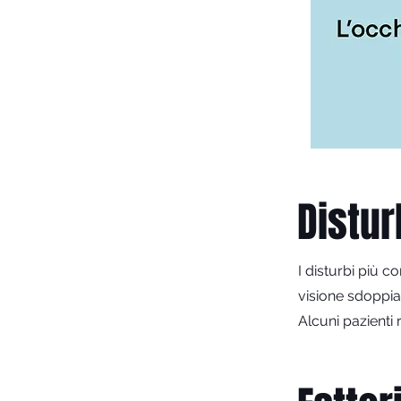
Distur
I disturbi più c
visione sdoppiat
Alcuni pazienti 