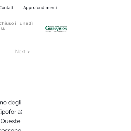
Contatti
Approfondimenti
hiuso il lunedì
SSN
Next >
uno degli
(ipoforia)
. Queste
a possono