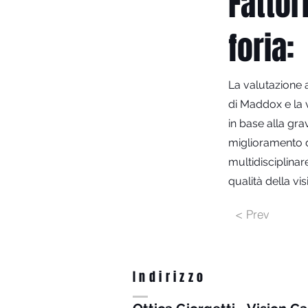
Fattor
foria:
La valutazione a
di Maddox e la va
in base alla grav
miglioramento de
multidisciplinar
qualità della vi
< Prev
Indirizzo