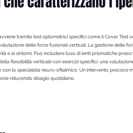
i che caratterizzano l’ipe
vviene tramite test optometrici specifici come il Cover Test vert
lutazione delle forze fusionali verticali. La gestione delle fori
ità e ai sintomi. Può includere l’uso di lenti prismatiche prescri
lla flessibilità verticale con esercizi specifici, una valutazion
e con lo specialista neuro-oftalmico. Un intervento precoce mi
sione riducendo disagio quotidiano.