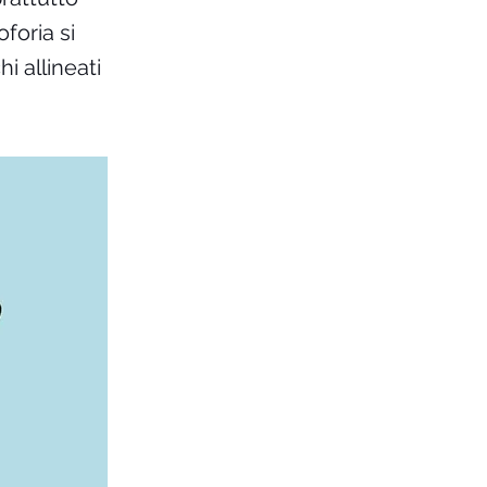
foria si
i allineati