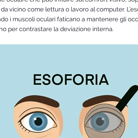
à da vicino come lettura o lavoro al computer. L’eso
ndo i muscoli oculari faticano a mantenere gli occh
rno per contrastare la deviazione interna.