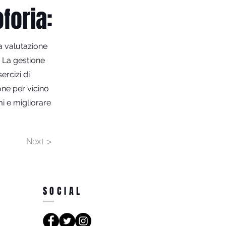
foria:
la valutazione
. La gestione
ercizi di
one per vicino
mi e migliorare
Next >
SOCIAL