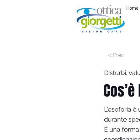
Home
< Prev
Disturbi, val
Cos’è 
L’esoforia è 
durante spec
È una forma d
coordinazion