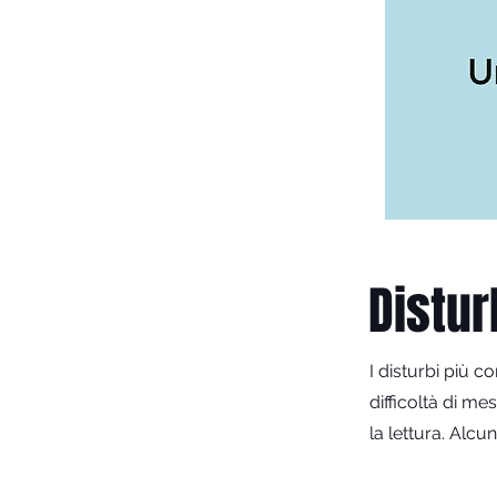
Distur
I disturbi più c
difficoltà di m
la lettura. Alcu