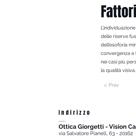
Fattor
L’individuazione
delle riserve f
dell’esoforia mi
convergenza e le
nei casi più per
la qualità visiva.
< Prev
Indirizzo
Ottica Giorgetti - Vision C
via Salvatore Pianell, 63 - 20162