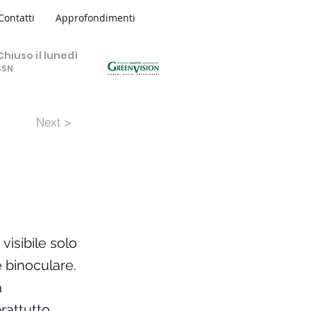
Contatti
Approfondimenti
hiuso il lunedì
SSN
Next >
visibile solo
e binoculare.
a
rattutto