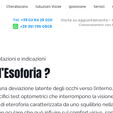
Cheratocono
Soluzioni Visive
Ipovisione
Servizi
Tel. +39 02 64 26 020
Visite su appuntamento - C
Convenzionato con 
+39 351 795 0809
utazioni e indicazioni
l’Esoforia ?
una deviazione latente degli occhi verso l’interno, 
ifici test optometrici che interrompono la vision
i eteroforia caratterizzata da uno squilibrio nell
e oculare che può influire sul comfort visivo, sop