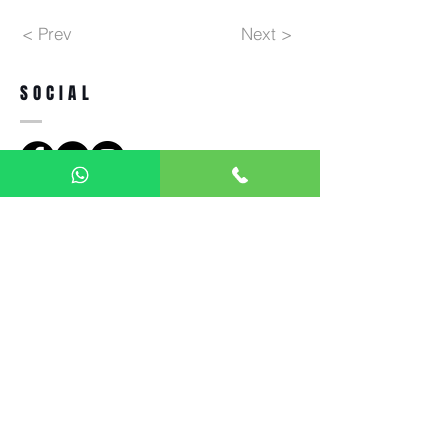
< Prev
Next >
SOCIAL
Indirizzo
Ottica Giorgetti - Vision Care
via Salvatore Pianell,
63 - 20162
Milano - Italia
Tel.
+39 02 64 26 020
otticagiorgetti@libero.it
Chiuso: Domenica e lunedì
Privacy Policy